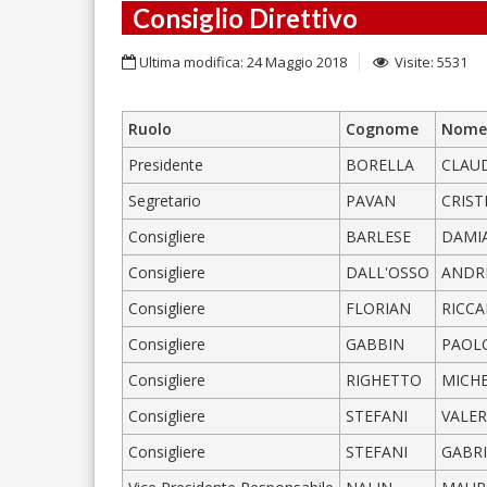
Consiglio Direttivo
Ultima modifica: 24 Maggio 2018
Visite: 5531
Ruolo
Cognome
Nome
Presidente
BORELLA
CLAU
Segretario
PAVAN
CRIST
Consigliere
BARLESE
DAMI
Consigliere
DALL'OSSO
ANDR
Consigliere
FLORIAN
RICC
Consigliere
GABBIN
PAOL
Consigliere
RIGHETTO
MICH
Consigliere
STEFANI
VALER
Consigliere
STEFANI
GABRI