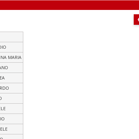
DIO
INA MARIA
ANO
EA
ARDO
O
ELE
IO
ELE