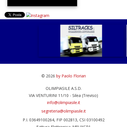
© 2026
by Paolo Florian
OLIMPIASILE A.S.D.
VIA VENTURINI 11/10 - Silea (Treviso)
info@olimpiasile.it
segreteria@olimpiasile.it
P.I. 03649100264, FIP 002813, CSI 03100492
Fattura Elettronica: M5UXCR1